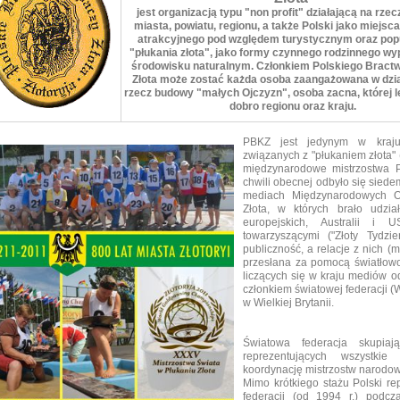
jest organizacją typu "non profit" działającą na rzec
miasta, powiatu, regionu, a także Polski jako miejsc
atrakcyjnego pod względem turystycznym oraz popu
"płukania złota", jako formy czynnego rodzinnego w
środowisku naturalnym. Członkiem Polskiego Bract
Złota może zostać każda osoba zaangażowana w dzia
rzecz budowy "małych Ojczyzn", osoba zacna, której l
dobro regionu oraz kraju.
PBKZ jest jedynym w kraju 
związanych z "płukaniem złota" 
międzynarodowe mistrzostwa Po
chwili obecnej odbyło się sied
mediach Międzynarodowych Ot
Złota, w których brało udzia
europejskich, Australii i
towarzyszącymi ("Złoty Tydzie
publiczność, a relacje z nich (
przesłana za pomocą światłow
liczących się w kraju mediów o
członkiem światowej federacji (
w Wielkiej Brytanii.
Światowa federacja skupiaj
reprezentujących wszystkie
koordynację mistrzostw narodowy
Mimo krótkiego stażu Polski r
federacji (od 1994 r.) podc