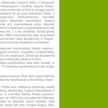
 Mistrzostw Świata w 2000 r. Członkowie
owarzyszeń z Australii, Japonii, Polski i
izacji mistrzostw w Polsce uznając wysoki
owanych do tej pory mistrzostw Polski, a
ryginalny średniowieczny charakter
ałych mistrzostw narodowych. Kolejną
zostw jest wypracowana przez Bractwo
 wieloma atrakcjami przygotowywanymi dla
ty min. T. Love, Myslovitz, Kwiaty (pełny
rzez PBKZ przedsięwzięć było przyznanie
woczesnej oferty turystycznej w Polsce".
rystyczną Europy środkowo-wschodniej".
sukcesem promocyjnym miasta, regionu i
jących państwa wszystkich kontynentów),
ria ich organizacji. Dzięki tak pozytywnej
cji mistrzostw świata w Polsce.
- skąd przywieźliśmy dwa złote medale, w
o 70-osobowa reprezentacja Polski wzięła
Bractwo Kopaczy Złota Było organizatorem
oryi by rywalizować o tytuł Mistrza Świat.
Polski oraz efektywną promocję naszej
onorowy obejmowali Tadeusz Mazowiecki (I
icz - b. v-ce Miss Świata, Kauko Launonen
ta), do 2003 roku prezydent tej federacji,
łota na terenach okolic Złotoryi). Nad
łkek Sejmu RP prof. Tomasz Nałęcz, który