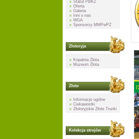
Statut PBKZ
Oferta
Galeria
Inni o nas
WGA
Sponsorzy MMPwPZ
Złotoryja
Kopalnia Złota
Muzeum Złota
Złoto
Informacje ogólne
Ciekawostki
Złotoryjskie Złote Trunki
Kolekcja strojów