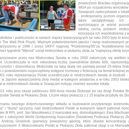
powierzono Bractwu organizację
WGA po rozpatrzeniu wniosków st
Szwajcarii zadecydowali o lokal
- profesjonalny poziom organiz
także uwzględniając ich o
wyróżniający je wśród pozost
istotną cechą polskich mistr
koncepcja ich współistnienia z
dników i publiczności w ramach imprez towarzyszących (w roku 2003 były to koncer
r The Wall Pink Floyd). Ważnym potwierdzeniem jakości i rangi realizowanych p
arzyszeniu w 1996 r. przez UKFiT nagrody "Przebiśnieg'95"za "kształtowanie no
ież tygodnik "Wprost" uznał mistrzostwa w płukaniu złota za "najlepszą ofertę tu
anizowane przez nas Mistrzostwa Świata w roku 2000 zakończyły się wielkim 
ki. Uczestniczyła w nich rekordowa liczba zawodników (blisko 600, reprezentu
iczności i dziennikarzy. Mistrzostw na taką skalę nie pamięta ponad 25-letnia histo
ii z powodzeniem rozpoczęliśmy wstępne rozmowy z federacją na temat kolejnej edy
01 roku reprezentacja Polski uczestniczyła w mistrzostwach świata w Australii 
 w Japonii wywalczyliśmy złoty medal w kategorii amatorów, a w roku 2003 blisk
ał w mistrzostwach świata w Szwajcarii notując również wysokie lokaty.
11 roku przy okazji jubileuszu 800-lecia miasta Złotoryja po raz drugi Polskie 
rzostw Świata w Płukaniu Złota. Liczne ekipy płukaczy z z 25 krajów przybyły do Złot
naniu naszego dotychczasowego wkładu w budowanie pozytywnego wizerunku 
ej" i "dużej" ojczyzny, nad mistrzostwami Polski w kolejnych latach patronat h
ier III RP), prof. Jan Waszkiewicz (I marszałek woj. dolnośląskiego), Ewa Wachow
den z założycieli World Goldpanning Association (Światowej Federacji Płukaczy Zło
. Andrzej Grodzicki (pierwszy powojenny geolog, który zbadał koncentrację z
leuszowymi X Mistrzostwami Polski w Płukaniu Złota patronat objął v-ce Marsza