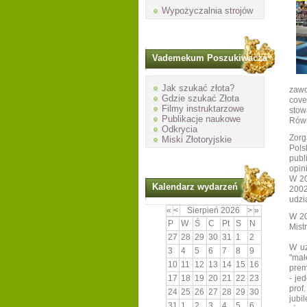
Wypożyczalnia strojów
Vademekum Poszukiwacza
Jak szukać złota?
zawo
Gdzie szukać Złota
cove
Filmy instruktarzowe
stow
Publikacje naukowe
Równ
Odkrycia
Zorg
Miski Złotoryjskie
Pols
publ
opin
W 20
Kalendarz wydarzeń
2002
udzi
«
<
Sierpień
2026
>
»
W 20
P
W
Ś
C
Pt
S
N
Mist
27
28
29
30
31
1
2
W uz
3
4
5
6
7
8
9
"mał
10
11
12
13
14
15
16
prem
17
18
19
20
21
22
23
- je
prof
24
25
26
27
28
29
30
jubi
31
1
2
3
4
5
6