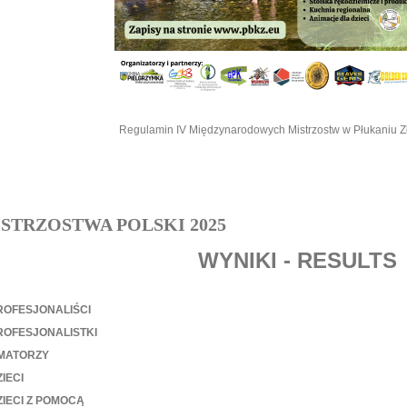
Regulamin IV Międzynarodowych Mistrzostw w Płukaniu Z
STRZOSTWA POLSKI 2025
WYNIKI -
RESULTS
ROFESJONALIŚCI
ROFESJONALISTKI
MATORZY
IECI
IECI Z POMOCĄ