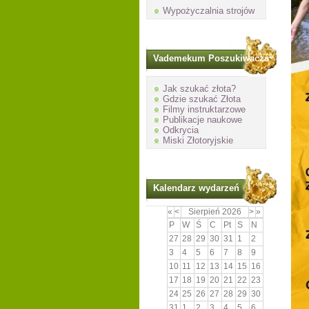
Wypożyczalnia strojów
Vademekum Poszukiwacza
Jak szukać złota?
Gdzie szukać Złota
Filmy instruktarzowe
Publikacje naukowe
Odkrycia
Miski Złotoryjskie
Kalendarz wydarzeń
«
<
Sierpień
2026
>
»
P
W
Ś
C
Pt
S
N
27
28
29
30
31
1
2
3
4
5
6
7
8
9
10
11
12
13
14
15
16
17
18
19
20
21
22
23
24
25
26
27
28
29
30
31
1
2
3
4
5
6