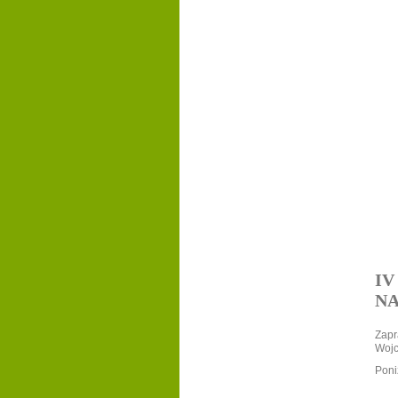
IV
NA
Zapr
Wojc
Poni