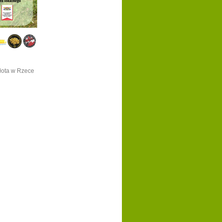
łota w Rzece