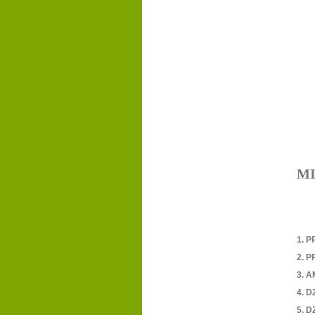
MI
1.
P
2.
P
3.
A
4.
DZ
5.
DZ