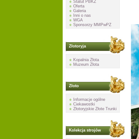
Statut PBKZ
Oferta
Galeria
Inni o nas
WGA
Sponsorzy MMPwPZ
Złotoryja
Kopalnia Złota
Muzeum Złota
Złoto
Informacje ogólne
Ciekawostki
Złotoryjskie Złote Trunki
Kolekcja strojów