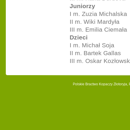
Juniorzy
I m. Zuzia Michalska
II m. Wiki Mardyła
III m. Emilia Ciemała
Dzieci
I m. Michał Soja
II m. Bartek Gallas
III m. Oskar Kozłowsk
Polskie Bractwo Kopaczy Złotoryja