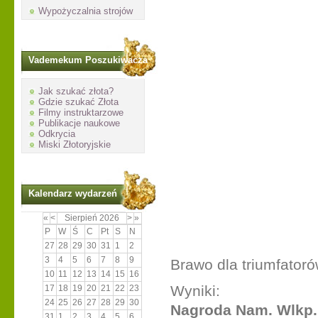
Wypożyczalnia strojów
Vademekum Poszukiwacza
Jak szukać złota?
Gdzie szukać Złota
Filmy instruktarzowe
Publikacje naukowe
Odkrycia
Miski Złotoryjskie
Kalendarz wydarzeń
«
<
Sierpień
2026
>
»
P
W
Ś
C
Pt
S
N
27
28
29
30
31
1
2
3
4
5
6
7
8
9
Brawo dla triumfatoró
10
11
12
13
14
15
16
Wyniki:
17
18
19
20
21
22
23
24
25
26
27
28
29
30
Nagroda Nam. Wlkp.
31
1
2
3
4
5
6