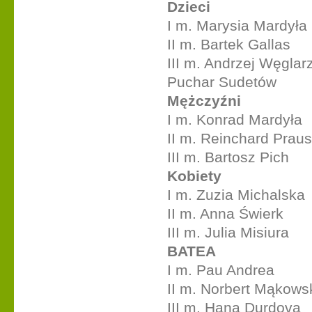
Dzieci
I m. Marysia Mardyła
II m. Bartek Gallas
III m. Andrzej Węglar
Puchar Sudetów
Mężczyźni
I m. Konrad Mardyła
II m. Reinchard Prau
III m. Bartosz Pich
Kobiety
I m. Zuzia Michalska
II m. Anna Świerk
III m. Julia Misiura
BATEA
I m. Pau Andrea
II m. Norbert Mąkows
III m. Hana Durdova