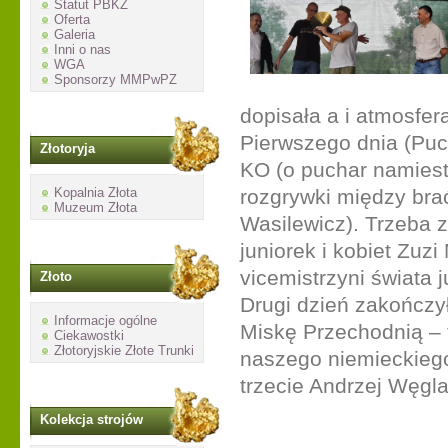
Statut PBKZ
Oferta
Galeria
Inni o nas
WGA
Sponsorzy MMPwPZ
dopisała a i atmosfer
Pierwszego dnia (Puc
Złotoryja
KO (o puchar namiestn
Kopalnia Złota
rozgrywki między br
Muzeum Złota
Wasilewicz). Trzeba 
juniorek i kobiet Zuzi
vicemistrzyni świata 
Złoto
Drugi dzień zakończył
Informacje ogólne
Miskę Przechodnią –
Ciekawostki
Złotoryjskie Złote Trunki
naszego niemieckiego
trzecie Andrzej Węgla
Kolekcja strojów