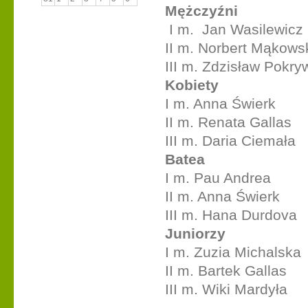
Mężczyźni
I m. Jan Wasilewicz
II m. Norbert Mąkows
III m. Zdzisław Pokry
Kobiety
I m. Anna Świerk
II m. Renata Gallas
III m. Daria Ciemała
Batea
I m. Pau Andrea
II m. Anna Świerk
III m. Hana Durdova
Juniorzy
I m. Zuzia Michalska
II m. Bartek Gallas
III m. Wiki Mardyła