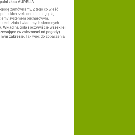
opalni złota AURELIA
godę zamówiliśmy. Z tego co wieść
w pobliskich rzekach i nie mogą się
dziemy systemem pucharowym.
łuczni, złota i wiadomych skromnych
a.
Wkład na grila i oczywiście wszekliej
rzewające (w zależnosci od pogody)
snym zakresie.
Tak więc do zobaczenia