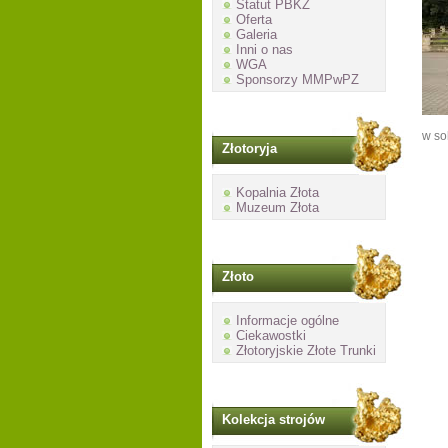
Statut PBKZ
Oferta
Galeria
Inni o nas
WGA
Sponsorzy MMPwPZ
w so
Złotoryja
Kopalnia Złota
Muzeum Złota
Złoto
Informacje ogólne
Ciekawostki
Złotoryjskie Złote Trunki
Kolekcja strojów