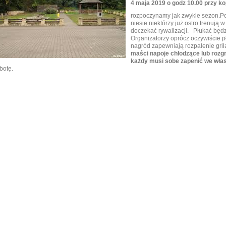
4 maja 2019 o godz 10.00 przy k
rozpoczynamy jak zwykle sezon.Po
niesie niektórzy już ostro trenują 
doczekać rywalizacji. Płukać bę
Organizatorzy oprócz oczywiście p
nagród zapewniają rozpalenie gril
maści napoje chłodzące lub rozg
każdy musi sobe zapenić we wła
botę.