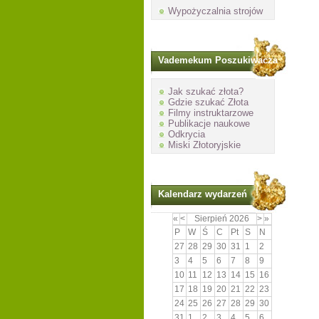
Wypożyczalnia strojów
Vademekum Poszukiwacza
Jak szukać złota?
Gdzie szukać Złota
Filmy instruktarzowe
Publikacje naukowe
Odkrycia
Miski Złotoryjskie
Kalendarz wydarzeń
«
<
Sierpień
2026
>
»
P
W
Ś
C
Pt
S
N
27
28
29
30
31
1
2
3
4
5
6
7
8
9
10
11
12
13
14
15
16
17
18
19
20
21
22
23
24
25
26
27
28
29
30
31
1
2
3
4
5
6