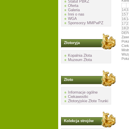
Kwie
Statut PBKZ
Oferta
Galeria
14
3
Inni o nas
15
7
WGA
16
1
Sponsorzy MMPwPZ
17
2
18
2
DEF
Zawo
Poka
Złotoryja
Ciek
Mist
Wszy
Kopalnia Złota
Poka
Muzeum Złota
Złoto
Informacje ogólne
Ciekawostki
Złotoryjskie Złote Trunki
Kolekcja strojów