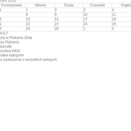
cień 2025
Poniedziałek
Wtorek
Środa
Czwartek
Piątek
1
1
2
3
4
8
9
10
11
4
15
16
17
18
1
22
23
24
25
8
29
30
1
2
AULT
dy w Płukaniu Złota
zy Płukania
awostki
rzostwa WGA
stkie kategorie
ż wydarzenia z wszystkich kategorii.