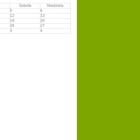
Sobota
Niedziela
5
6
12
13
19
20
26
27
3
4