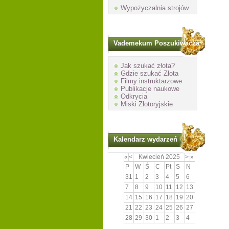
Wypożyczalnia strojów
Vademekum Poszukiwacza
Jak szukać złota?
Gdzie szukać Złota
Filmy instruktarzowe
Publikacje naukowe
Odkrycia
Miski Złotoryjskie
Kalendarz wydarzeń
«
<
Kwiecień
2025
>
»
P
W
Ś
C
Pt
S
N
31
1
2
3
4
5
6
7
8
9
10
11
12
13
14
15
16
17
18
19
20
21
22
23
24
25
26
27
28
29
30
1
2
3
4